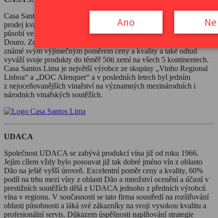
Casa Santos Lima je rodinná firma zaměřená na výrobu, lahvování a
Ano
Ne
prodej kvalitních portugalských vín. Společnost přímo či nepřímo
působí ve vinařských regionech Lisabon, Alentejo, Vinho Verde a
Douro. Zde na vinicích o rozloze okolo 400 hektarů pěstuje víno
známé svým výjimečným poměrem ceny a kvality a také odtud
vyváží svoje produkty do téměř 50ti zemí na všech 5 kontinentech.
Casa Santos Lima je největší výrobce ze skupiny „Vinho Regional
Lisboa“ a „DOC Alenquer“ a v posledních letech byl jedním
z nejoceňovanějších vinařství na významných mezinárodních i
národních vinařských soutěžích.
UDACA
Společnost UDACA se zabývá produkcí vína již od roku 1966.
Jejím cílem vždy bylo posouvat již tak dobré jméno vín z oblasto
Dão na ještě vyšší úroveň. Excelentní poměr ceny a kvality, 60%
podíl na trhu mezi víny z oblasti Dão a množství ocenění a účastí v
prestižních soutěžích dělá z UDACA jednoho z předních výrobců
vína v regionu. V současnosti se tato firma soustředí na rozšiřování
oblasti působnosti a láká své zákazníky na svoji vysokou kvalitu a
profesionální servis. Důkazem úspěšnosti naplňování strategie