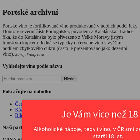
Portské archivní
Portské víno je fortifikované víno produkované v údolích podél řeky
Douro v severní části Portugalska, původem z Katalánska. Tradice
říká, že do Katalánska bylo přivezeno z Velké Moravy jistým
franským kupcem. Jedná se typicky o červené víno s vyšším
podílem zbytkového cukru (často je prezentováno jako dezertní
víno).
Zdroj: Wikipedia
Vyhledejte víno podle názvu
Hledat:
Hledat
Pokračujte na nabídku
Červené víno
Růžové víno
Je Vám více než 18 
Bílé víno
Naši partneři – vinařství
Alkoholické nápoje, tedy i víno, v ČR smí 
starší 18 let.
CASA SANTOS LIMA